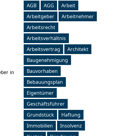
AGB
AGG
Arbeit
Arbeitgeber
Arbeitnehmer
Arbeitsrecht
Arbeitsverhältnis
Arbeitsvertrag
Architekt
Baugenehmigung
Bauvorhaben
ber in
Bebauungsplan
Eigentümer
Geschäftsführer
Grundstück
Haftung
Immobilien
Insolvenz