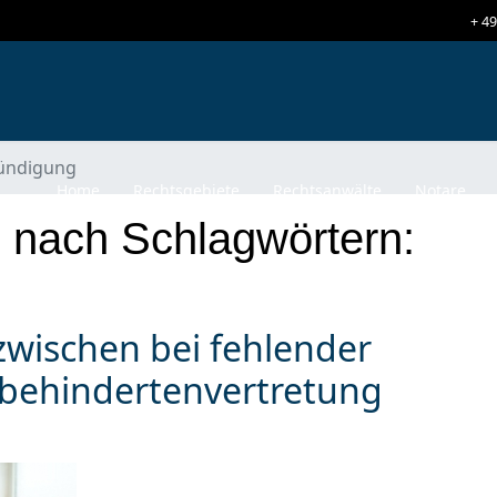
+ 49
ündigung
Home
Rechtsgebiete
Rechtsanwälte
Notare
l nach Schlagwörtern:
zwischen bei fehlender
behindertenvertretung