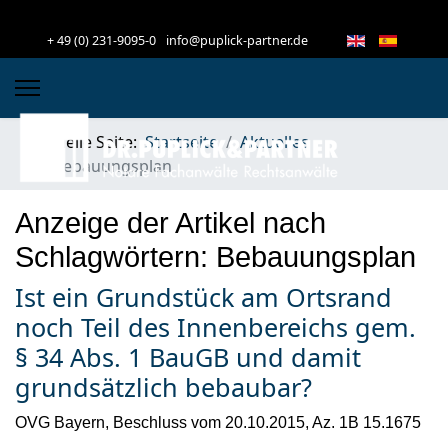
+ 49 (0) 231-9095-0
info@puplick-partner.de
Aktuelle Seite:
Startseite
Aktuelles
Bebauungsplan
Anzeige der Artikel nach
Schlagwörtern: Bebauungsplan
Ist ein Grundstück am Ortsrand
noch Teil des Innenbereichs gem.
§ 34 Abs. 1 BauGB und damit
grundsätzlich bebaubar?
OVG Bayern, Beschluss vom 20.10.2015, Az. 1B 15.1675