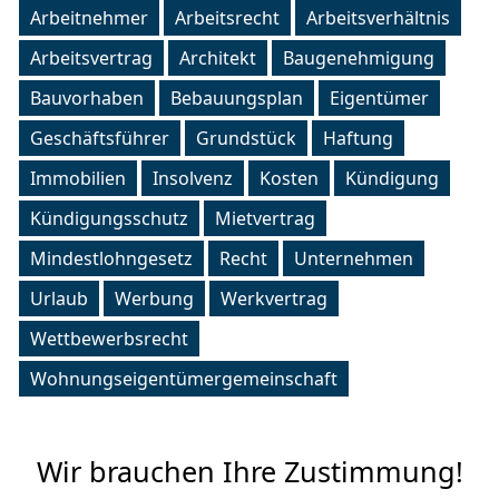
Arbeitnehmer
Arbeitsrecht
Arbeitsverhältnis
Arbeitsvertrag
Architekt
Baugenehmigung
Bauvorhaben
Bebauungsplan
Eigentümer
Geschäftsführer
Grundstück
Haftung
Immobilien
Insolvenz
Kosten
Kündigung
Kündigungsschutz
Mietvertrag
Mindestlohngesetz
Recht
Unternehmen
Urlaub
Werbung
Werkvertrag
Wettbewerbsrecht
Wohnungseigentümergemeinschaft
Wir brauchen Ihre Zustimmung!