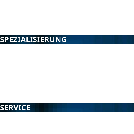
Fachgebieten. Bei anderen Rechtsproblemen kooperieren
wir oder wir empfehlen Ihnen einen anderen Spezialisten.
mehr lesen
SPEZIALISIERUNG
Wir verstehen die Spezialisierung einer anwaltlichen
Dienstleistung mehrdimensional. Unsere qualifizierten
Fachanwälte beherrschen ihr juristisches Fachgebiet.
Spezialisierung erfordert Erfahrung - Erfahrung schafft
Spezialisierung voraus.
mehr lesen
SERVICE
Es gehört zu unseren Zielsetzungen, unsere
hochqualifizierte juristische Dienstleistung schnell, sicher
und für Sie verfügbar anzubieten. Daher ist es für uns