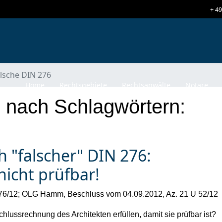
+ 49
alsche DIN 276
Home
Rechtsgebiete
Rechtsanwälte
Notare
l nach Schlagwörtern:
 "falscher" DIN 276:
icht prüfbar!
276/12; OLG Hamm, Beschluss vom 04.09.2012, Az. 21 U 52/12
ussrechnung des Architekten erfüllen, damit sie prüfbar ist?