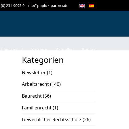
 (0) 231-9095-0
info@puplick-partner.de
Über uns
Karriere
Aktuelles
Kontakt
Kategorien
Newsletter
(1)
Arbeitsrecht
(140)
Baurecht
(56)
Familienrecht
(1)
Gewerblicher Rechtsschutz
(26)