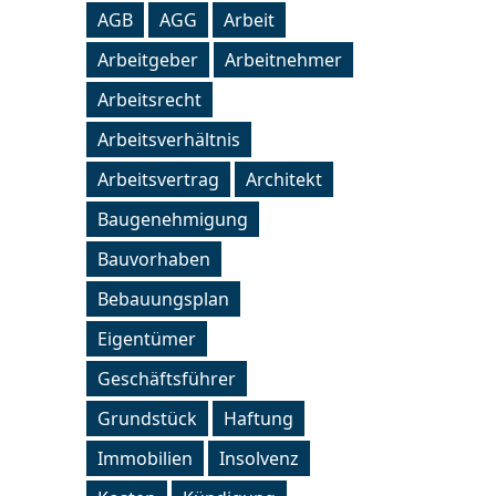
AGB
AGG
Arbeit
Arbeitgeber
Arbeitnehmer
Arbeitsrecht
Arbeitsverhältnis
Arbeitsvertrag
Architekt
Baugenehmigung
Bauvorhaben
Bebauungsplan
Eigentümer
Geschäftsführer
Grundstück
Haftung
Immobilien
Insolvenz