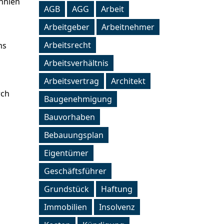
annien
AGB
AGG
Arbeit
Arbeitgeber
Arbeitnehmer
Arbeitsrecht
ms
Arbeitsverhältnis
Arbeitsvertrag
Architekt
rch
Baugenehmigung
Bauvorhaben
Bebauungsplan
Eigentümer
Geschäftsführer
Grundstück
Haftung
Immobilien
Insolvenz