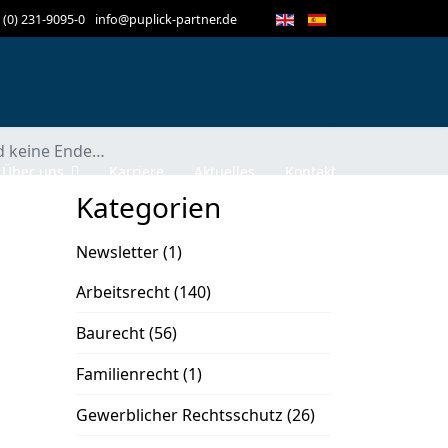
 (0) 231-9095-0
info@puplick-partner.de
d keine Ende…
Über uns
Karriere
Aktuelles
Kontakt
Kategorien
Newsletter
(1)
Arbeitsrecht
(140)
Baurecht
(56)
Familienrecht
(1)
Gewerblicher Rechtsschutz
(26)