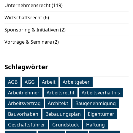
Unternehmensrecht
(119)
Wirtschaftsrecht
(6)
Sponsoring & Initiativen
(2)
Vorträge & Seminare
(2)
Schlagwörter
AGB
AGG
Arbeit
Arbeitgeber
Arbeitnehmer
Arbeitsrecht
Arbeitsverhältnis
Arbeitsvertrag
Architekt
Baugenehmigung
Bauvorhaben
Bebauungsplan
Eigentümer
Geschäftsführer
Grundstück
Haftung